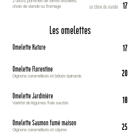
2 œufs, pommes de terres rissolées,
17
un choix de viande
choix de viande ou fromage
Les omelettes
Omelette Nature
17
Omelette Florentine
20
Oignons caramélisés et bébés épinards
Omelette Jardinière
18
Variété de légumes frais sautés
Omelette Saumon fumé maison
25
Oignons caramélisés et câpres