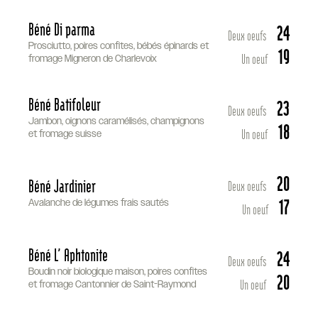
Béné Di parma
24
Deux oeufs
Prosciutto, poires confites, bébés épinards et
19
Un oeuf
fromage Migneron de Charlevoix
Béné Batifoleur
23
Deux oeufs
Jambon, oignons caramélisés, champignons
18
Un oeuf
et fromage suisse
20
Béné Jardinier
Deux oeufs
17
Avalanche de légumes frais sautés
Un oeuf
Béné L’ Aphtonite
24
Deux oeufs
Boudin noir biologique maison, poires confites
20
Un oeuf
et fromage Cantonnier de Saint-Raymond