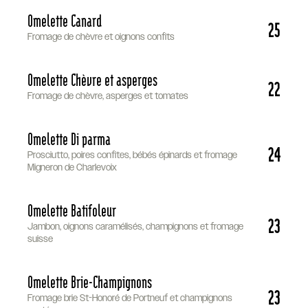
Omelette Canard
25
Fromage de chèvre et oignons confits
Omelette Chèvre et asperges
22
Fromage de chèvre, asperges et tomates
Omelette Di parma
24
Prosciutto, poires confites, bébés épinards et fromage
Migneron de Charlevoix
Omelette Batifoleur
23
Jambon, oignons caramélisés, champignons et fromage
suisse
Omelette Brie-Champignons
23
Fromage brie St-Honoré de Portneuf et champignons