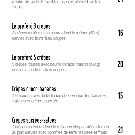
coulis de pâte Biscoff, sirop d'érable et petits
fruits
Le préféré 3 crêpes
16
3 crêpes roulées avec beurre d’érable maison (50 g)
servies avec fruits frais coupés
Le préféré 5 crêpes
20
5 crêpes roulées avec beurre d’érable maison (100 g)
servies avec fruits frais coupés
Crêpes choco-bananes
15
4 crêpes farcies de tartinade choco-noisettes, bananes
fraîches et crème fouettée
Crêpes sucrées-salées
21
2 crêpes au beure d'érable et bacon chapeautées d'un œuf
au plat, servies avec pommes de terre rissolées et fruits