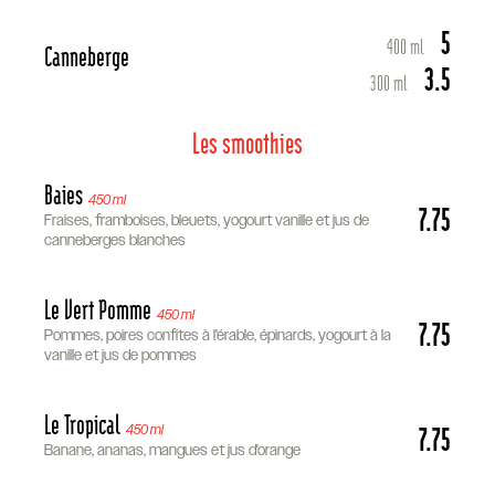
5
400 ml
Canneberge
3.5
300 ml
Les smoothies
Baies
450 ml
7.75
Fraises, framboises, bleuets, yogourt vanille et jus de
canneberges blanches
Le Vert Pomme
450 ml
7.75
Pommes, poires confites à l'érable, épinards, yogourt à la
vanille et jus de pommes
Le Tropical
7.75
450 ml
Banane, ananas, mangues et jus d'orange