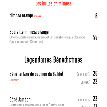
Les bulles en mimosa
Mimosa orange
8
150 ml
Bouteille mimosa orange
55
Une bouteille de mousseux et un carafon de jus d’orange
(donne environ 10 verres)
Légendaires Bénédictines
26
Béné Tartare de saumon du Batifol
Deux oeufs
22
Exclusif
Un oeuf
22
Béné Jambon
Deux oeufs
17
Jambon blanc artisanal de la ferme Turlo