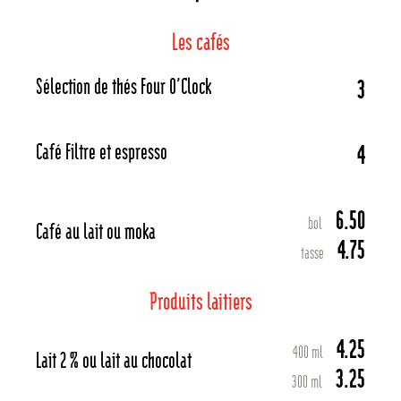
Les cafés
Sélection de thés Four O’Clock
3
Café Filtre et espresso
4
6.50
bol
Café au lait ou moka
4.75
tasse
Produits laitiers
4.25
400 ml
Lait 2 % ou lait au chocolat
3.25
300 ml