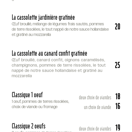
La cassolette jardinière gratinée
20
Œuf brouillé, mélange de légumes frais sautés, pommes
de terre rissolées, le tout nappé de notre sauce hollandaise
et gratiné au mozzarella
La cassolette au canard confit gratinée
Œuf brouillé, canard confit, oignons caramélisés,
25
champignons, pommes de terre rissolées, le tout
nappé de notre sauce hollandaise et gratiné au
mozzarella
Classique 1 oeuf
18
deux choix de viandes
1 œuf, pommes de terres rissolées,
16
un choix de viande
choix de viande ou fromage
Classique 2 oeufs
19
deux choix de viandes