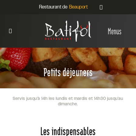
Restaurant de
Menus
Petits déjeuners
Servis jusqu'à 14h les lundis et mardis et 14h30 jusqu'au
dimanche.
Les indispensables