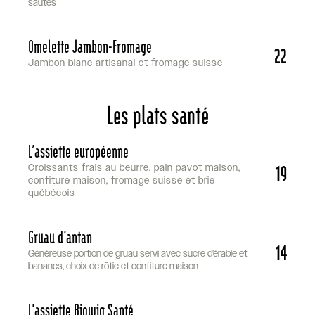
sautés
Omelette Jambon-Fromage
22
Jambon blanc artisanal et fromage suisse
Les plats santé
L’assiette européenne
19
Croissants frais au beurre, pain pavot maison,
confiture maison, fromage suisse et brie
québécois
Gruau d’antan
14
Généreuse portion de gruau servi avec sucre d’érable et
bananes, choix de rôtie et confiture maison
L'assiette Biowig Santé