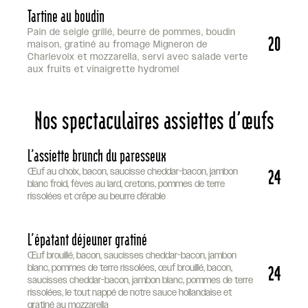
Tartine au boudin
Pain de seigle grillé, beurre de pommes, boudin
20
maison, gratiné au fromage Migneron de
Charlevoix et mozzarella, servi avec salade verte
aux fruits et vinaigrette hydromel
Nos spectaculaires assiettes d’œufs
L’assiette brunch du paresseux
24
Œuf au choix, bacon, saucisse cheddar-bacon, jambon
blanc froid, fèves au lard, cretons, pommes de terre
rissolées et crêpe au beurre d’érable
L’épatant déjeuner gratiné
Œuf brouillé, bacon, saucisses cheddar-bacon, jambon
24
blanc, pommes de terre rissolées, œuf brouillé, bacon,
saucisses cheddar-bacon, jambon blanc, pommes de terre
rissolées, le tout nappé de notre sauce hollandaise et
gratiné au mozzarella