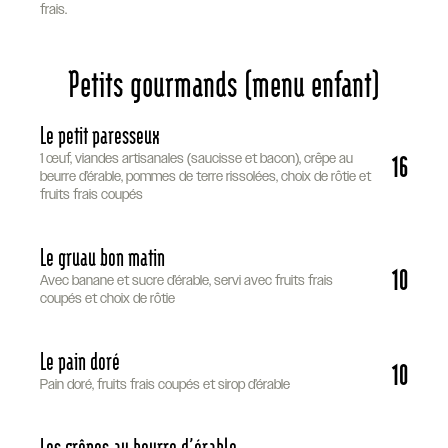
frais.
Petits gourmands (menu enfant)
Le petit paresseux
16
1 œuf, viandes artisanales (saucisse et bacon), crêpe au
beurre d’érable, pommes de terre rissolées, choix de rôtie et
fruits frais coupés
Le gruau bon matin
10
Avec banane et sucre d’érable, servi avec fruits frais
coupés et choix de rôtie
Le pain doré
10
Pain doré, fruits frais coupés et sirop d’érable
Les crêpes au beurre d’érable