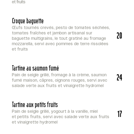
et fruits
Croque baguette
Œufs tournés crevés, pesto de tomates séchées,
20
tomates fraîches et jambon artisanal sur
baguette multigrains, le tout gratiné au fromage
mozzarella, servi avec pommes de terre rissolées
et fruits
Tartine au saumon fumé
24
Pain de seigle grillé, fromage à la crème, saumon
fumé maison, câpres, oignons rouges, servi avec
salade verte aux fruits et vinaigrette hydromel
Tartine aux petits fruits
17
Pain de seigle grillé, yogourt à la vanille, miel
et petits fruits, servi avec salade verte aux fruits
et vinaigrette hydromel