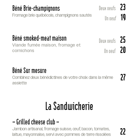
23
Béné Brie-champignons
Deux oeufs
19
Fromage brie québécois, champignons sautés
Un oeuf
Béné smoked-meat maison
25
Deux oeufs
Viande fumée maison, fromage et
20
Un oeuf
cornichons
Béné Sur mesure
27
Combinez deux bénédictines de votre choix dans la même
assiette
La Sandwicherie
« Grilled cheese club »
22
Jambon artisanal, fromage suisse, œuf, bacon, tomates,
laitue, mayonnaise, servi avec pommes de terre rissolées