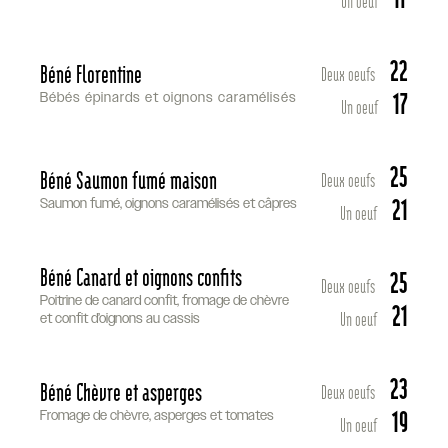
Un oeuf
22
Béné Florentine
Deux oeufs
17
Bébés épinards et oignons caramélisés
Un oeuf
25
Béné Saumon fumé maison
Deux oeufs
21
Saumon fumé, oignons caramélisés et câpres
Un oeuf
Béné Canard et oignons confits
25
Deux oeufs
Poitrine de canard confit, fromage de chèvre
21
Un oeuf
et confit d’oignons au cassis
23
Béné Chèvre et asperges
Deux oeufs
19
Fromage de chèvre, asperges et tomates
Un oeuf