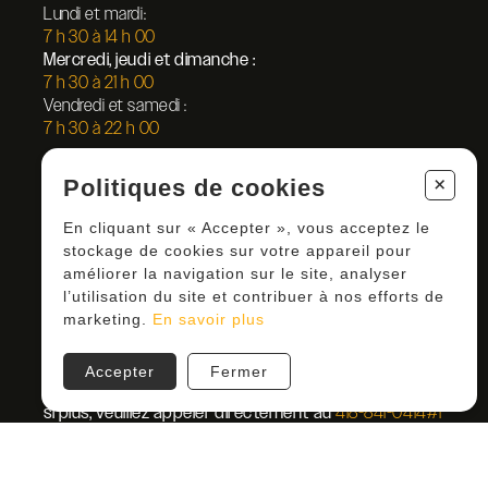
Lundi et mardi:
7 h 30 à 14 h 00
Mercredi, jeudi et dimanche :
7 h 30 à 21 h 00
Vendredi et samedi :
7 h 30 à 22 h 00
* 24 décembre ferme à 14 h
+
Politiques de cookies
* 25 décembre fermé
* 31 décembre ferme à 22 h
En cliquant sur « Accepter », vous acceptez le
* 1 janvier fermé
stockage de cookies sur votre appareil pour
améliorer la navigation sur le site, analyser
l’utilisation du site et contribuer à nos efforts de
Réservation en ligne
marketing.
En savoir plus
Accepter
Fermer
6 personnes maximum pour les réservations en ligne,
si plus, veuillez appeler directement au
418-841-0414#1